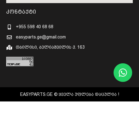
კონტაქტი
+955 598 40 68 68
easyparts.ge@gmail.com
თბილისი, ბელიაშვილის ქ. 163
EASYPARTS.GE © ᲧᲕᲔᲚᲐ ᲣᲤᲚᲔᲑᲐ ᲓᲐᲪᲣᲚᲘᲐ !