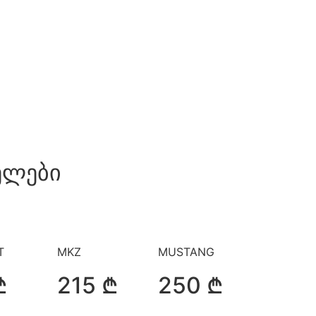
ელები
T
MKZ
MUSTANG
₾
215 ₾
250 ₾