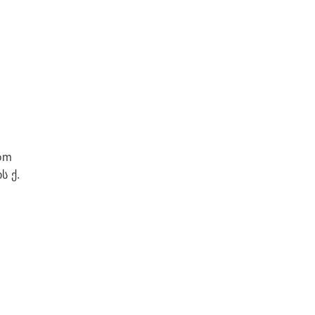
om
ს ქ.