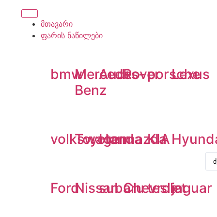
მთავარი
ფარის ნაწილები
bmw
Mercedes-
Audi
Rover
porsche
Lexus
Benz
volkswagen
Toyota
Honda
mazda
KIA
Hyund
Ford
Nissan
subaru
Chevrolet
tesla
jaguar