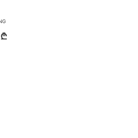
NG
 ₾