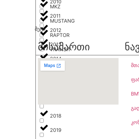
2010
MKZ
2011
MUSTANG
მეტი
2012
RAPTOR
მისამართი
ნა
2013
TRANSIT
2014
მთ
2015
ფა
2016
BM
2017
გა
2018
კო
2019