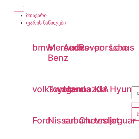
მთავარი
ფარის ნაწილები
bmw
Mercedes-
Audi
Rover
porsche
Lexus
Benz
volkswagen
Toyota
Honda
mazda
KIA
Hyund
Ford
Nissan
subaru
Chevrolet
tesla
jaguar