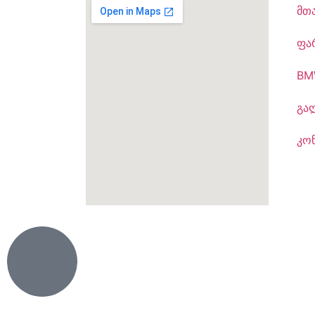
მთ
ფა
BM
გა
კო