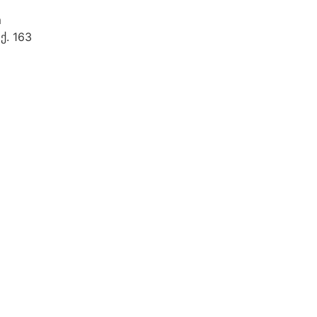
m
ქ. 163