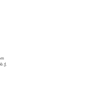
om
ს ქ.