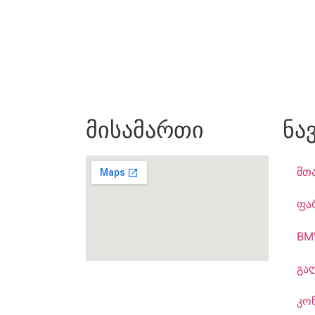
მისამართი
ნა
მთ
ფა
BM
გა
კო