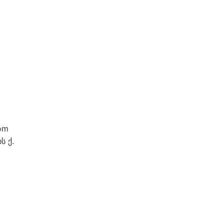
om
ს ქ.