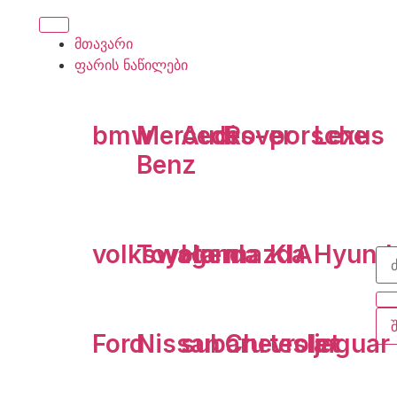
მთავარი
ფარის ნაწილები
bmw
Mercedes-
Audi
Rover
porsche
Lexus
Benz
volkswagen
Toyota
Honda
mazda
KIA
Hyund
Ford
Nissan
subaru
Chevrolet
tesla
jaguar