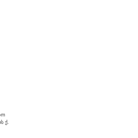
om
ს ქ.