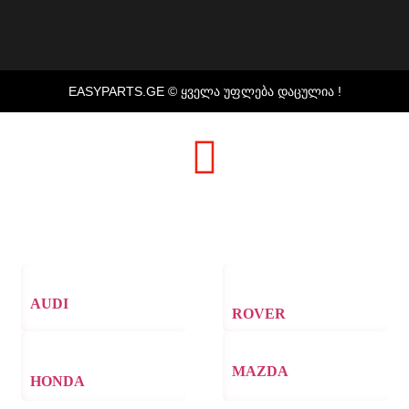
EASYPARTS.GE © ᲧᲕᲔᲚᲐ ᲣᲤᲚᲔᲑᲐ ᲓᲐᲪᲣᲚᲘᲐ !
AUDI
ROVER
MAZDA
HONDA