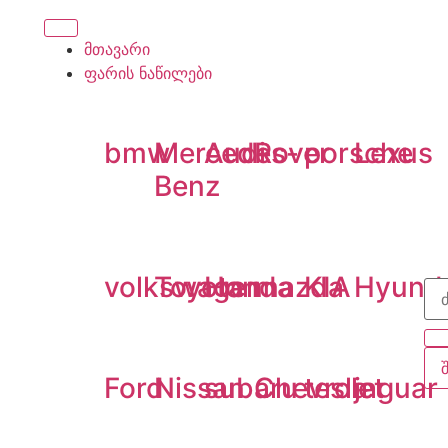
მთავარი
ფარის ნაწილები
bmw
Mercedes-
Audi
Rover
porsche
Lexus
Benz
volkswagen
Toyota
Honda
mazda
KIA
Hyund
Ford
Nissan
subaru
Chevrolet
tesla
jaguar