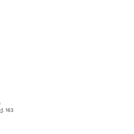
m
ქ. 163