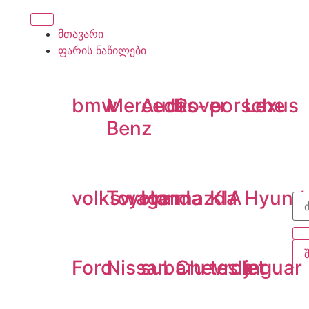
მთავარი
ფარის ნაწილები
bmw
Mercedes-
Audi
Rover
porsche
Lexus
Benz
volkswagen
Toyota
Honda
mazda
KIA
Hyund
Ford
Nissan
subaru
Chevrolet
tesla
jaguar