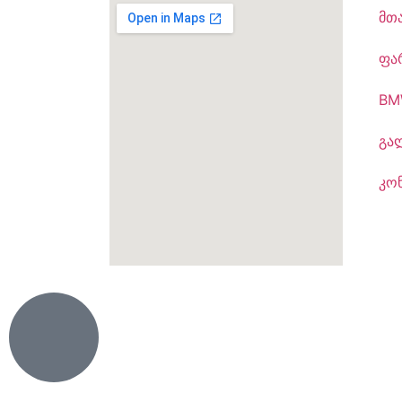
მთ
ფა
BM
გა
კო