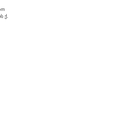
om
ს ქ.