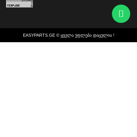
EASYPARTS.GE © ᲧᲕᲔᲚᲐ ᲣᲤᲚᲔᲑᲐ ᲓᲐᲪᲣᲚᲘᲐ !