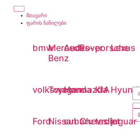
მთავარი
ფარის ნაწილები
bmw
Mercedes-
Audi
Rover
porsche
Lexus
Benz
volkswagen
Toyota
Honda
mazda
KIA
Hyund
Ford
Nissan
subaru
Chevrolet
tesla
jaguar