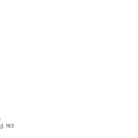
m
ქ. 163