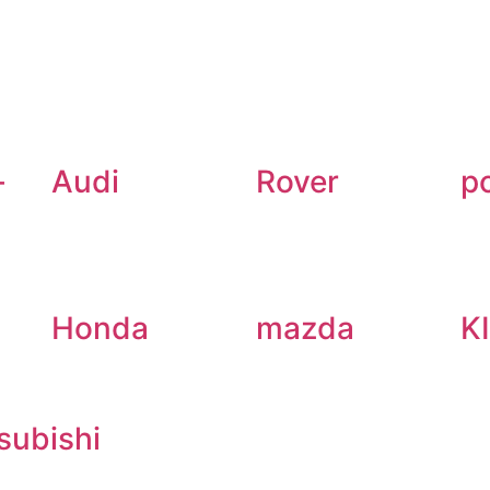
-
Audi
Rover
p
Honda
mazda
K
subishi