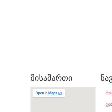
მისამართი
ნა
მთ
ფა