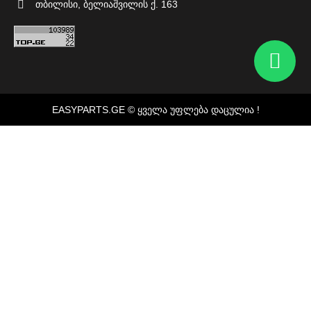
თბილისი, ბელიაშვილის ქ. 163
EASYPARTS.GE © ᲧᲕᲔᲚᲐ ᲣᲤᲚᲔᲑᲐ ᲓᲐᲪᲣᲚᲘᲐ !